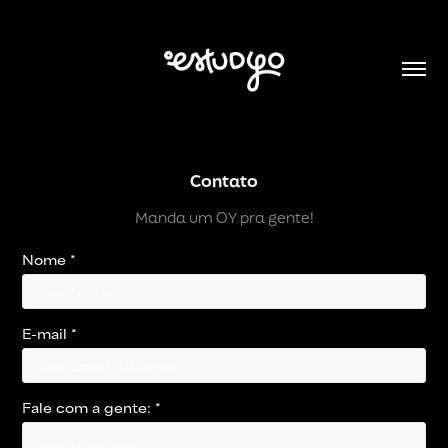
Contato
Manda um OY pra gente!
Nome *
E-mail *
Fale com a gente: *