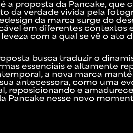
a é a proposta da Pancake, que 
to da verdade vivida pela fotog
 redesign da marca surge do des
icável em diferentes contextos e
eveza com a qual se vê o ato de
roposta busca traduzir o dinam
rmas essenciais e altamente rep
atemporal, a nova marca mant
 sua antecessora, como uma ev
al, reposicionando e amadurec
da Pancake nesse novo moment