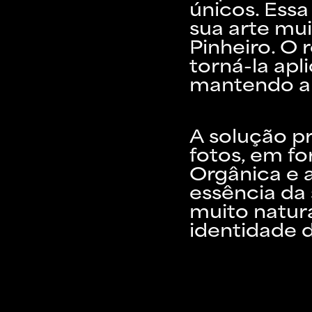
únicos. Ess
sua arte mui
Pinheiro. O
torná-la apl
mantendo a l
A solução p
fotos, em fo
Orgânica e 
essência da
muito natur
identidade 