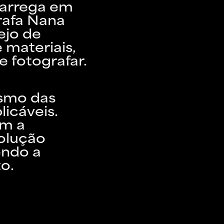
carrega em
rafa Nana
ejo de
 materiais,
 fotografar.
ismo das
licáveis.
ém a
olução
endo a
o.